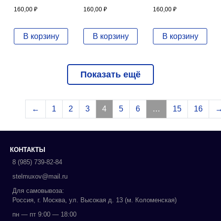
160,00
₽
160,00
₽
160,00
₽
В корзину
В корзину
В корзину
Показать ещё
←
1
2
3
4
5
6
…
15
16
КОНТАКТЫ
8 (985) 739-82-84
stelmuxov@mail.ru
Для самовывоза:
Россия, г. Москва, ул. Высокая д. 13 (м. Коломенская)
пн — пт 9:00 — 18:00