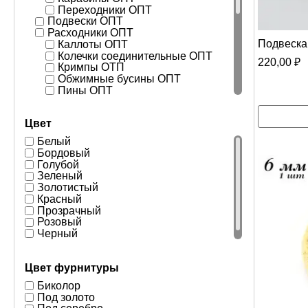
Переходники ОПТ
Подвески ОПТ
Расходники ОПТ
Подвеска
Каллоты ОПТ
Колечки соединительные ОПТ
220,00
₽
Кримпы ОТП
Обжимные бусины ОПТ
Пины ОПТ
ПОДВЕСКИ
Подвески
Цвет
РАЗДЕЛИТЕЛИ
Разделители бусин
Белый
РАСХОДНИКИ
Бордовый
Каллоты
Голубой
Колечки соединительные
Зеленый
Кримпы зажимные
Золотистый
Ообжимные бусины
Красный
Пины
Прозрачный
ФРУКТЫ
Розовый
Черный
Цвет фурнитуры
Биколор
Под золото