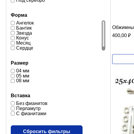
Под серебро
Форма
Ангелок
Обжимные
Бантик
Звезда
400,00
₽
Конус
Месяц
Сердце
Размер
04 мм
05 мм
08 мм
Вставка
Без фианитов
Перламутр
С фианитами
Сбросить фильтры