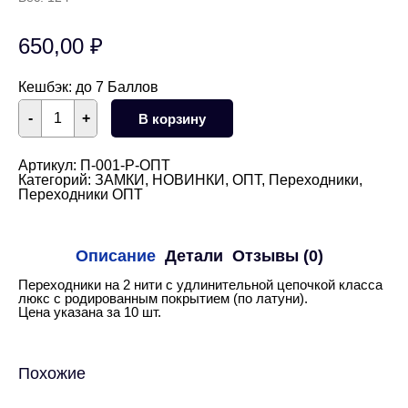
650,00
₽
Кешбэк:
до 7 Баллов
Количество
-
+
В корзину
товара
Переходник
на
2
Артикул:
П-001-Р-ОПТ
нити
Категорий:
ЗАМКИ
,
НОВИНКИ
,
ОПТ
,
Переходники
,
10
Переходники ОПТ
шт
(родий)
Описание
Детали
Отзывы (0)
Переходники на 2 нити с удлинительной цепочкой класса
люкс с родированным покрытием (по латуни).
Цена указана за 10 шт.
Похожие