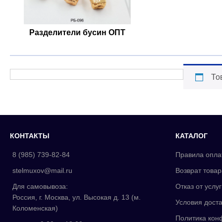
Разделители бусин ОПТ
То
КОНТАКТЫ
КАТАЛОГ
8 (985) 739-82-84
Правила опла
stelmuxov@mail.ru
Возврат товар
Для самовывоза:
Отказ от услуг
Россия, г. Москва, ул. Высокая д. 13 (м.
Условия доста
Коломенская)
Политика кон