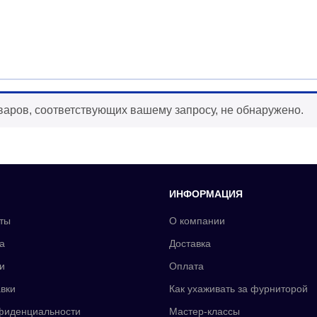
варов, соответствующих вашему запросу, не обнаружено.
ИНФОРМАЦИЯ
ты
О компании
а
Доставка
и
Оплата
вки
Как ухаживать за фурниторой
фиденциальности
Мастер-классы