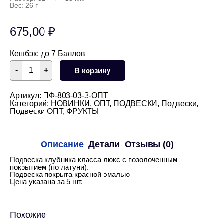
Вес: 26 г
675,00
₽
Кешбэк:
до 7 Баллов
Количество
-
+
В корзину
товара
Подвеска
клубника
32х23
Артикул:
ПФ-803-03-З-ОПТ
мм
Категорий:
НОВИНКИ
,
ОПТ
,
ПОДВЕСКИ
,
Подвески
,
5
Подвески ОПТ
,
ФРУКТЫ
шт
(золото)
Описание
Детали
Отзывы (0)
Подвеска клубника класса люкс с позолоченным
покрытием (по латуни).
Подвеска покрыта красной эмалью
Цена указана за 5 шт.
Похожие