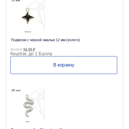
Подвески с черной эмалью 12 мм (золото)
Первоначальная
Текущая
80,00
₽
56,00
₽
цена
цена:
Кешбэк:
до 1 Балла
составляла
56,00 ₽.
80,00 ₽.
В корзину