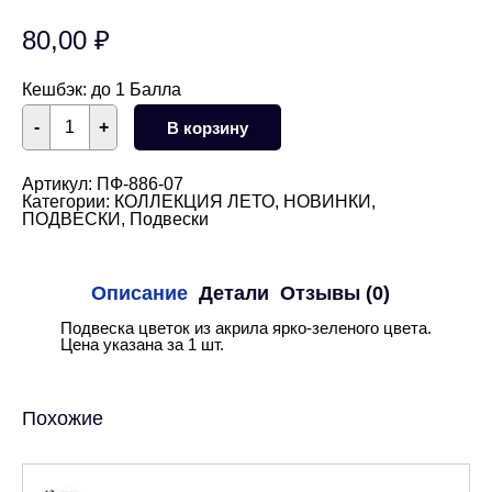
80,00
₽
Кешбэк:
до 1 Балла
Количество
-
+
В корзину
товара
Подвеска
цветок
цвета
Артикул:
ПФ-886-07
Лайм
Категории:
КОЛЛЕКЦИЯ ЛЕТО
,
НОВИНКИ
,
15
ПОДВЕСКИ
,
Подвески
мм
Описание
Детали
Отзывы (0)
Подвеска цветок из акрила ярко-зеленого цвета.
Цена указана за 1 шт.
Похожие