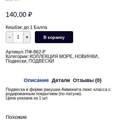
140,00
₽
Кешбэк:
до 1 Балла
Количество
-
+
В корзину
товара
Подвеска
ракушка
Аммонит
Артикул:
ПФ-862-Р
28
Категории:
КОЛЛЕКЦИЯ МОРЕ
,
НОВИНКИ
,
мм
Подвески
,
ПОДВЕСКИ
(родий)
Описание
Детали
Отзывы (0)
Подвеска в форме ракушки Аммонита люкс класса с
родированным покрытием (по латуни).
Цена указана за 1 шт.
Похожие