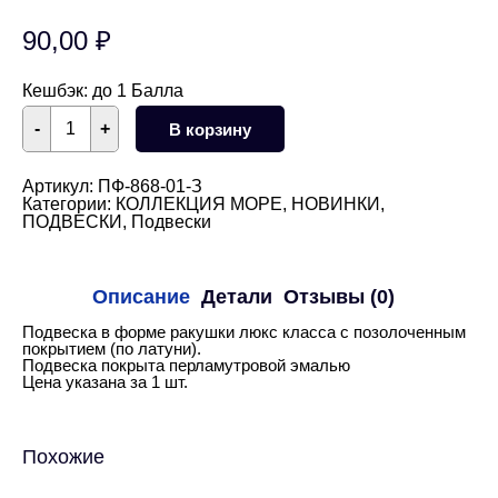
90,00
₽
Кешбэк:
до 1 Балла
Количество
-
+
В корзину
товара
Подвеска
ракушка
19
Артикул:
ПФ-868-01-З
мм
Категории:
КОЛЛЕКЦИЯ МОРЕ
,
НОВИНКИ
,
(золото)
ПОДВЕСКИ
,
Подвески
Описание
Детали
Отзывы (0)
Подвеска в форме ракушки люкс класса с позолоченным
покрытием (по латуни).
Подвеска покрыта перламутровой эмалью
Цена указана за 1 шт.
Похожие