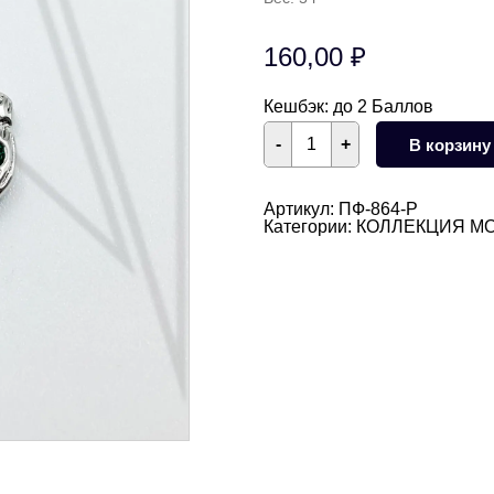
160,00
₽
Кешбэк:
до 2 Баллов
Количество
-
+
В корзину
товара
Подвеска
ракушка
"Морской
Артикул:
ПФ-864-Р
гребешок"
Категории:
КОЛЛЕКЦИЯ М
с
фианитами
17
мм
(родий)