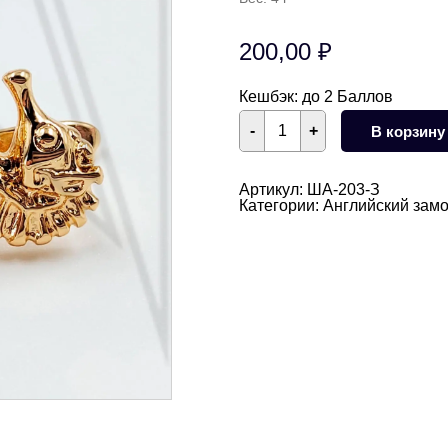
200,00
₽
Кешбэк:
до 2 Баллов
Количество
-
+
В корзину
товара
Швензы
Морской
конек
Артикул:
ША-203-З
БЕЗ
Категории:
Английский замо
КОЛЕЧЕК
18
мм
(золото)