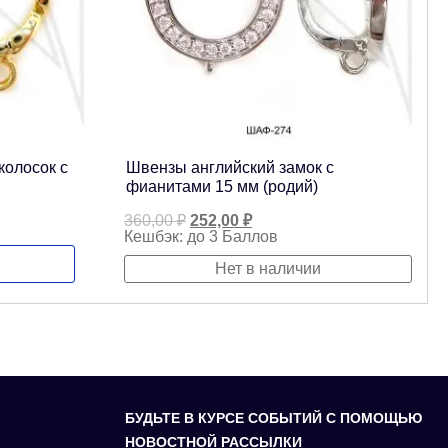
колосок с
Швензы английский замок с
фианитами 15 мм (родий)
Первоначальная
Текущая
360,00
₽
252,00
₽
цена
цена:
Кешбэк:
до 3 Баллов
составляла
252,00 ₽.
360,00 ₽.
Нет в наличии
БУДЬТЕ В КУРСЕ СОБЫТИЙ С ПОМОЩЬЮ
НОВОСТНОЙ РАССЫЛКИ