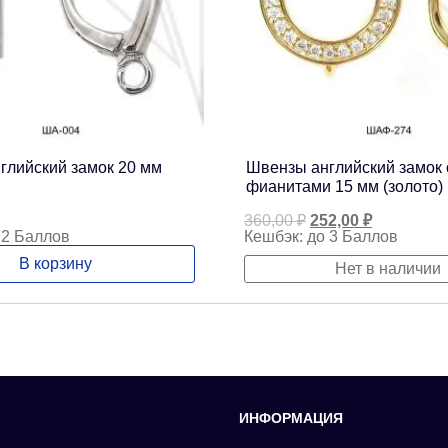
глийский замок 20 мм
Швензы английский замок 
фианитами 15 мм (золото)
Первоначальная
Текущая
360,00
₽
252,00
₽
цена
цена:
 2 Баллов
Кешбэк:
до 3 Баллов
составляла
252,00 ₽.
В корзину
360,00 ₽.
Нет в наличии
ИНФОРМАЦИЯ