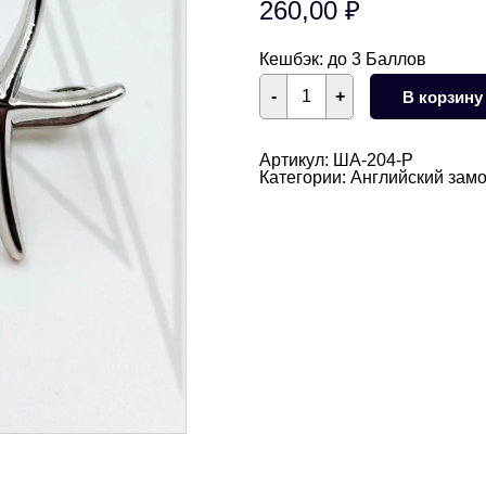
260,00
₽
Кешбэк:
до 3 Баллов
Количество
-
+
В корзину
товара
Швензы
морская
звезда
Артикул:
ША-204-Р
тонкая
Категории:
Английский замо
18
мм
(родий)