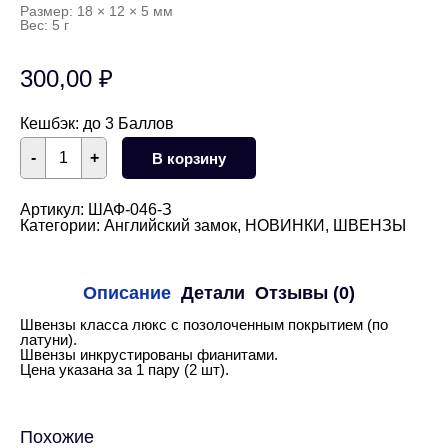
Размер: 18 × 12 × 5 мм
Вес: 5 г
300,00
₽
Кешбэк:
до 3 Баллов
Количество
-
+
В корзину
товара
Швензы
английский
замок
Артикул:
ШАФ-046-З
колосок
Категории:
Английский замок
,
НОВИНКИ
,
ШВЕНЗЫ
с
фианитами
18
мм
Описание
Детали
Отзывы (0)
(золото)
Швензы класса люкс с позолоченным покрытием (по
латуни).
Швензы инкрустированы фианитами.
Цена указана за 1 пару (2 шт).
Похожие