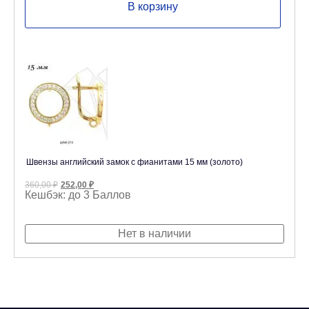
В корзину
Швензы английский замок с фианитами 15 мм (золото)
Первоначальная
Текущая
360,00
₽
252,00
₽
цена
цена:
Кешбэк:
до 3 Баллов
составляла
252,00 ₽.
360,00 ₽.
Нет в наличии