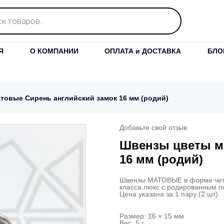
Я
О КОМПАНИИ
ОПЛАТА и ДОСТАВКА
БЛО
товые Сирень английский замок 16 мм (родий)
Добавьте свой отзыв
Швензы цветы м
16 мм (родий)
Швензы МАТОВЫЕ в форме четы
класса люкс с родированным по
Цена указана за 1 пару (2 шт).
Размер: 16 × 15 мм
Вес: 5 г