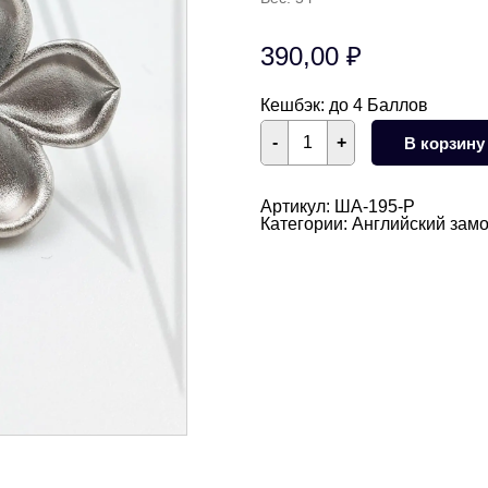
390,00
₽
Кешбэк:
до 4 Баллов
Количество
-
+
В корзину
товара
Швензы
цветы
матовые
Артикул:
ША-195-Р
Сирень
Категории:
Английский замо
английский
замок
16
мм
(родий)