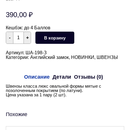
390,00
₽
Кешбэк:
до 4 Баллов
Количество
-
+
В корзину
товара
Швензы
овальные
мятые
Артикул:
ША-198-З
английский
Категории:
Английский замок
,
НОВИНКИ
,
ШВЕНЗЫ
замок
16
мм
(золото)
Описание
Детали
Отзывы (0)
Швензы класса люкс овальной формы мятые с
позолоченным покрытием (по латуни).
Цена указана за 1 пару (2 шт).
Похожие