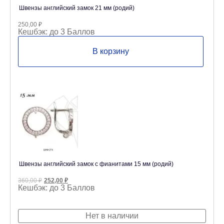
Швензы английский замок 21 мм (родий)
250,00
₽
Кешбэк:
до 3 Баллов
В корзину
Швензы английский замок с фианитами 15 мм (родий)
Первоначальная
Текущая
360,00
₽
252,00
₽
цена
цена:
Кешбэк:
до 3 Баллов
составляла
252,00 ₽.
360,00 ₽.
Нет в наличии