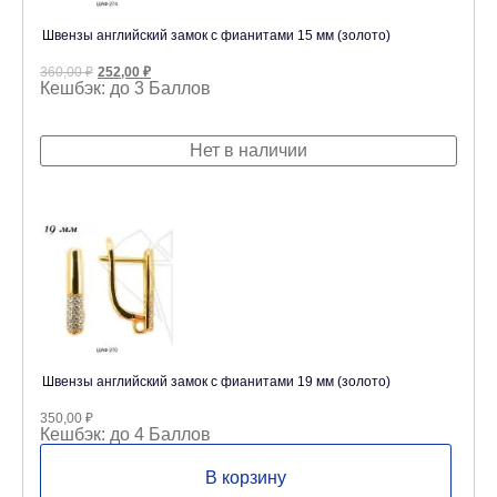
Швензы английский замок с фианитами 15 мм (золото)
Первоначальная
Текущая
360,00
₽
252,00
₽
цена
цена:
Кешбэк:
до 3 Баллов
составляла
252,00 ₽.
360,00 ₽.
Нет в наличии
Швензы английский замок с фианитами 19 мм (золото)
350,00
₽
Кешбэк:
до 4 Баллов
В корзину