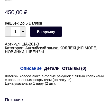
450,00
₽
Кешбэк:
до 5 Баллов
Количество
-
+
В корзину
товара
Швензы
ракушки
5
Артикул:
ША-201-З
колечек
Категории:
Английский замок
,
КОЛЛЕКЦИЯ МОРЕ
,
английский
НОВИНКИ
,
ШВЕНЗЫ
замок
15
мм
(золото)
Описание
Детали
Отзывы (0)
Швензы класса люкс в форме ракушек с пятью колечками
с позолоченным покрытием (по латуни).
Цена указана за 1 пару (2 шт).
Похожие