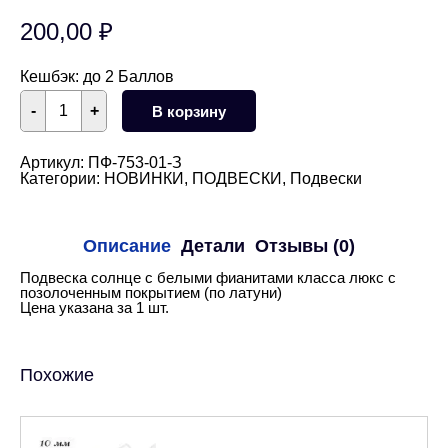
200,00
₽
Кешбэк:
до 2 Баллов
Количество
-
+
В корзину
товара
Подвеска
солнце
с
Артикул:
ПФ-753-01-З
белыми
Категории:
НОВИНКИ
,
ПОДВЕСКИ
,
Подвески
фианитами
35
мм
(золото)
Описание
Детали
Отзывы (0)
Подвеска солнце с белыми фианитами класса люкс с
позолоченным покрытием (по латуни)
Цена указана за 1 шт.
Похожие