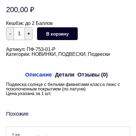
200,00
₽
Кешбэк:
до 2 Баллов
Количество
-
+
В корзину
товара
Подвеска
солнце
с
Артикул:
ПФ-753-01-Р
белыми
Категории:
НОВИНКИ
,
ПОДВЕСКИ
,
Подвески
фианитами
35
мм
(родий)
Описание
Детали
Отзывы (0)
Подвеска солнце с белыми фианитами класса люкс с
позолоченным покрытием (по латуни)
Цена указана за 1 шт.
Похожие