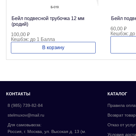
Бейл подвесной трубочка 12 мм
Бейл подве
(родий)
60,00
₽
Кешбэк:
до
100,00
₽
Кешбэк:
до 1 Балла
В корзину
КОНТАКТЫ
КАТАЛОГ
8 (985) 739-82-84
Правила опла
stelmuxov@mail.ru
Возврат товар
Для самовывоза:
Отказ от услуг
Россия, г. Москва, ул. Высокая д. 13 (м.
Условия доста