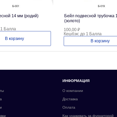
сной 14 мм (родий)
Бейл подвесной трубочка 
(золото)
 1 Балла
100,00
₽
Кешбэк:
до 1 Балла
В корзину
В корзину
ИНФОРМАЦИЯ
ты
О компании
а
Доставка
и
Оплата
вки
Как ухаживать за фурниторой