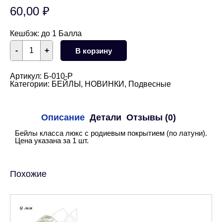
60,00
₽
Кешбэк:
до 1 Балла
Количество
-
+
В корзину
товара
Бейл
подвесной
11
Артикул:
Б-010-Р
мм
Категории:
БЕЙЛЫ
,
НОВИНКИ
,
Подвесные
(родий)
Описание
Детали
Отзывы (0)
Бейлы класса люкс с родиевым покрытием (по латуни).
Цена указана за 1 шт.
Похожие