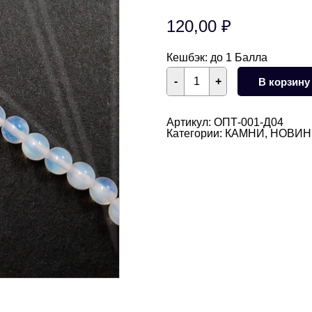
120,00
₽
Кешбэк:
до 1 Балла
Количество
-
+
В корзину
товара
Опалит
круглый
гладкий
Артикул:
ОПТ-001-Д04
4
Категории:
КАМНИ
,
НОВИН
мм
НИТЬ