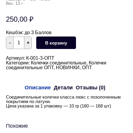
Вес: 13 г
250,00
₽
Кешбэк:
до 3 Баллов
Количество
-
+
В корзину
товара
Соединительные
колечки
5
Артикул:
К-001-З-ОПТ
мм,
Категории:
Колечки соединительные
,
Колечки
10
соединительные ОПТ
,
НОВИНКИ
,
ОПТ
гр
(160
-
168
Описание
Детали
Отзывы (0)
шт)
(золото)
Соединительные колечки класса люкс с позолоченным
покрытием по латуни.
Цена указана за 1 упаковку — 10 гр (160 — 168 шт)
Похожие