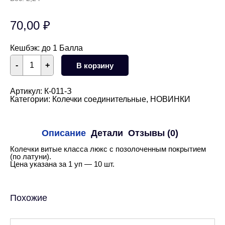
70,00
₽
Кешбэк:
до 1 Балла
Количество
-
+
В корзину
товара
Колечки
витые
10
Артикул:
К-011-З
мм,
Категории:
Колечки соединительные
,
НОВИНКИ
10
шт
(золото)
Описание
Детали
Отзывы (0)
Колечки витые класса люкс с позолоченным покрытием
(по латуни).
Цена указана за 1 уп — 10 шт.
Похожие