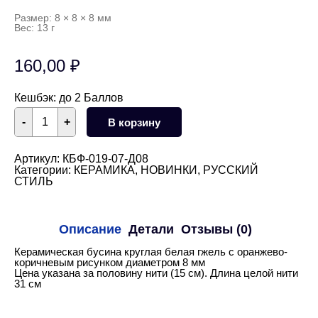
Размер: 8 × 8 × 8 мм
Вес: 13 г
160,00
₽
Кешбэк:
до 2 Баллов
Количество
-
+
В корзину
товара
Керамическая
бусина
гжель
Артикул:
КБФ-019-07-Д08
оранжево-
Категории:
КЕРАМИКА
,
НОВИНКИ
,
РУССКИЙ
коричневая
СТИЛЬ
8
мм
1/2
нити
Описание
Детали
Отзывы (0)
Керамическая бусина круглая белая гжель с оранжево-
коричневым рисунком диаметром 8 мм
Цена указана за половину нити (15 см). Длина целой нити
31 см