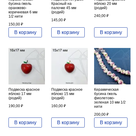
бусина гжель
Красный на
яблоко 20 мм
оранжево-
палочке 45 мм
(родий)
коричневая 6 мм
(родий)
240,00
₽
1/2 нити
145,00
₽
150,00
₽
В корзину
В корзину
В корзину
Подвеска красное
Подвеска красное
Керамическая
яблоко 17 мм
яблоко 15 мм
бусина гжель
(родий)
(родий)
фиолетово-
зеленая 10 мм 1/2
190,00
₽
160,00
₽
нити
200,00
₽
В корзину
В корзину
В корзину