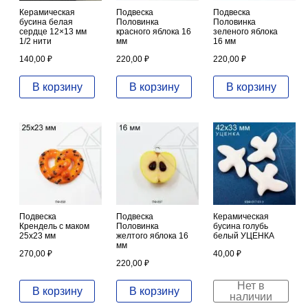
Керамическая
Подвеска
Подвеска
бусина белая
Половинка
Половинка
сердце 12×13 мм
красного яблока 16
зеленого яблока
1/2 нити
мм
16 мм
140,00
₽
220,00
₽
220,00
₽
В корзину
В корзину
В корзину
Подвеска
Подвеска
Керамическая
Крендель с маком
Половинка
бусина голубь
25х23 мм
желтого яблока 16
белый УЦЕНКА
мм
270,00
₽
40,00
₽
220,00
₽
Нет в
В корзину
В корзину
наличии