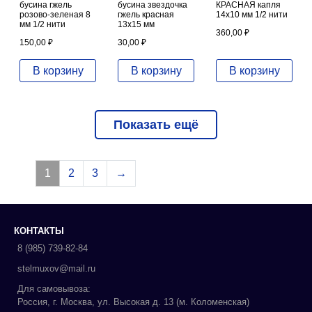
бусина гжель
бусина звездочка
КРАСНАЯ капля
розово-зеленая 8
гжель красная
14х10 мм 1/2 нити
мм 1/2 нити
13х15 мм
360,00
₽
150,00
₽
30,00
₽
В корзину
В корзину
В корзину
Показать ещё
1
2
3
→
КОНТАКТЫ
8 (985) 739-82-84
stelmuxov@mail.ru
Для самовывоза:
Россия, г. Москва, ул. Высокая д. 13 (м. Коломенская)