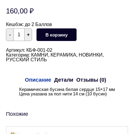
160,00
₽
Кешбэк:
до 2 Баллов
Количество
-
+
В корзину
товара
Керамическая
бусина
белая
Артикул:
КБФ-001-02
сердце
Категории:
КАМНИ
,
КЕРАМИКА
,
НОВИНКИ
,
15×17
РУССКИЙ СТИЛЬ
мм
1/2
нити
Описание
Детали
Отзывы (0)
Керамическая бусина белая сердце 15×17 мм
Цена указана за пол нити 14 см (10 бусин)
Похожие