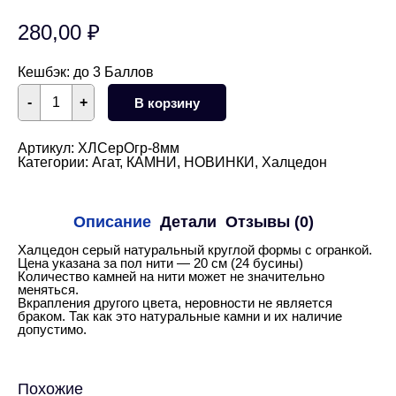
280,00
₽
Кешбэк:
до 3 Баллов
Количество
-
+
В корзину
товара
Халцедон
серый
круглый
Артикул:
ХЛСерОгр-8мм
с
Категории:
Агат
,
КАМНИ
,
НОВИНКИ
,
Халцедон
огранкой
8
мм1/2
нити
Описание
Детали
Отзывы (0)
Халцедон серый натуральный круглой формы с огранкой.
Цена указана за пол нити — 20 см (24 бусины)
Количество камней на нити может не значительно
меняться.
Вкрапления другого цвета, неровности не является
браком. Так как это натуральные камни и их наличие
допустимо.
Похожие