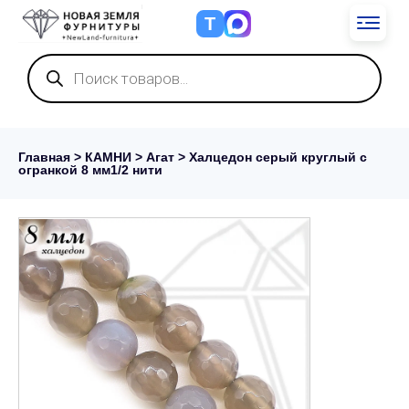
Т
Поиск
товаров
Главная
>
КАМНИ
>
Агат
> Халцедон серый круглый с
огранкой 8 мм1/2 нити