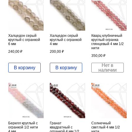
Халцедон серый
Халцедон серый
Кварц клубничный
круглый с огранкой
круглый с огранкой
круглый огранка
6 мм
4 мм
глянцевый 4 мм 1/2
нити
240,00
₽
200,00
₽
350,00
₽
Нет в
В корзину
В корзину
наличии
Берилл круглый с
Гранат
Солнечный
огранкой 1/2 нити
квадратный с
светлый 4 мм 1/2
4 мм
огранкой 4 мм 1/2
нити