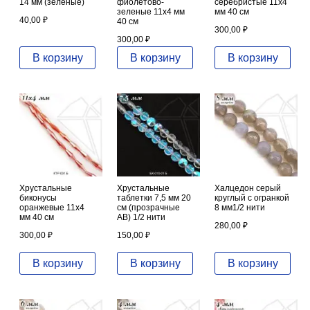
14 мм (зеленые)
фиолетово-
серебристые 11х4
зеленые 11х4 мм
мм 40 см
40,00
₽
40 см
300,00
₽
300,00
₽
В корзину
В корзину
В корзину
Хрустальные
Хрустальные
Халцедон серый
биконусы
таблетки 7,5 мм 20
круглый с огранкой
оранжевые 11х4
см (прозрачные
8 мм1/2 нити
мм 40 см
АВ) 1/2 нити
280,00
₽
300,00
₽
150,00
₽
В корзину
В корзину
В корзину