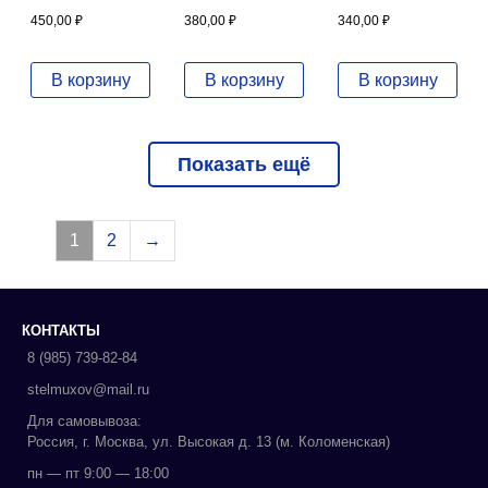
450,00
₽
380,00
₽
340,00
₽
В корзину
В корзину
В корзину
Показать ещё
1
2
→
КОНТАКТЫ
8 (985) 739-82-84
stelmuxov@mail.ru
Для самовывоза:
Россия, г. Москва, ул. Высокая д. 13 (м. Коломенская)
пн — пт 9:00 — 18:00