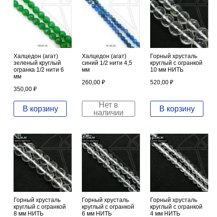
Халцедон (агат)
Халцедон (агат)
Горный хрусталь
зеленый круглый
синий 1/2 нити 4,5
круглый с огранкой
огранка 1/2 нити 6
мм
10 мм НИТЬ
мм
260,00
₽
520,00
₽
350,00
₽
Нет в
В корзину
В корзину
наличии
Горный хрусталь
Горный хрусталь
Горный хрусталь
круглый с огранкой
круглый с огранкой
круглый с огранкой
8 мм НИТЬ
6 мм НИТЬ
4 мм НИТЬ