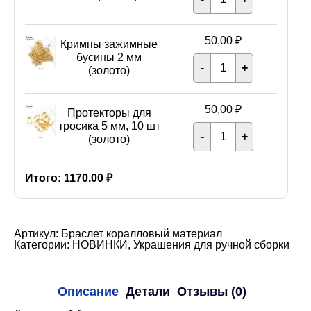
Тросик
FLEXY
7
-
50,00
₽
Кримпы зажимные
0,3
мм
бусины 2 мм
Количеств
-
+
(золото)
Кримпы
(золото)
1
зажимные
м
бусины
2
50,00
₽
Протекторы для
мм
(золото)
тросика 5 мм, 10 шт
Количеств
-
+
Протектор
(золото)
для
тросика
5
Итого:
1170.00 ₽
мм,
10
шт
(золото)
Артикул:
Браслет коралловый материал
Категории:
НОВИНКИ
,
Украшения для ручной сборки
Описание
Детали
Отзывы (0)