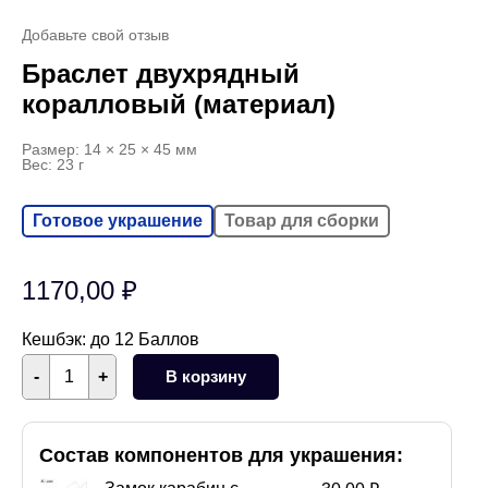
Добавьте свой отзыв
Браслет двухрядный
коралловый (материал)
Размер: 14 × 25 × 45 мм
Вес: 23 г
Готовое украшение
Товар для сборки
1170,00
₽
Кешбэк:
до 12 Баллов
Количество
-
+
В корзину
товара
Браслет
двухрядный
коралловый
(материал)
Состав компонентов для украшения: