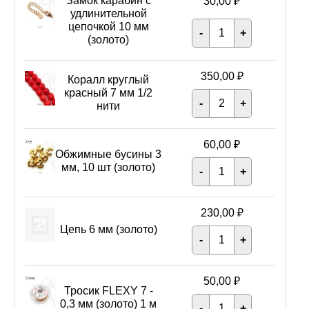
Замок карабин с
30,00
₽
удлинительной
Количеств
цепочкой 10 мм
-
+
Замок
(золото)
карабин
с
удлинитель
350,00
₽
цепочкой
Коралл круглый
10
красный 7 мм 1/2
Количеств
мм
-
+
Коралл
нити
(золото)
круглый
красный
7
60,00
₽
мм
Обжимные бусины 3
1/2
Количеств
мм, 10 шт (золото)
-
+
нити
Обжимные
бусины
3
мм,
230,00
₽
10
шт
Цепь 6 мм (золото)
Количеств
-
+
(золото)
Цепь
6
мм
(золото)
50,00
₽
Тросик FLEXY 7 -
Количеств
0,3 мм (золото) 1 м
-
+