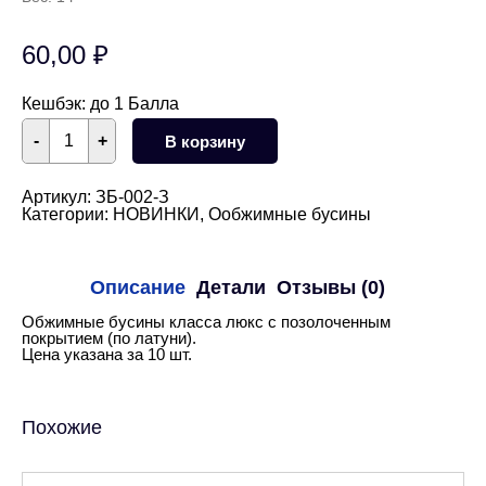
60,00
₽
Кешбэк:
до 1 Балла
Количество
-
+
В корзину
товара
Обжимные
бусины
3
Артикул:
ЗБ-002-З
мм,
Категории:
НОВИНКИ
,
Ообжимные бусины
10
шт
(золото)
Описание
Детали
Отзывы (0)
Обжимные бусины класса люкс с позолоченным
покрытием (по латуни).
Цена указана за 10 шт.
Похожие