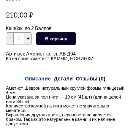
210,00
₽
Кешбэк:
до 2 Баллов
Количество
-
+
В корзину
товара
Аметист
Шеврон
круглый
Артикул:
Аметист кр. гл. АВ Д04
гладкий
Категории:
Аметист
,
КАМНИ
,
НОВИНКИ
глянцевый
4
мм
1/2
Описание
Детали
Отзывы (0)
нити
Аметист Шеврон натуральный круглой формы глянцевый
4 мм.
Цена указана за пол нити — 19 см (41 шт) (длина целой
нити 38 см)
Количество камней на нити может не значительно
меняться.
Вкрапления другого цвета, неровности не является
браком. Так как это натуральные камни и их наличие
допустимо