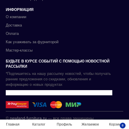
ИНФОРМАЦИЯ
О компании
Доставка
Оплата
Как ухаживать за фурниторой
Мастер-классы
БУДЬТЕ В КУРСЕ СОБЫТИЙ С ПОМОЩЬЮ НОВОСТНОЙ
РАССЫЛКИ
*Подпишитесь на нашу рассылку новостей, чтобы получать
ранние предложения со скидками, обновления и
информацию о новых продуктах
©
newland-furnitura.ru
— все права защищены
Главная
Каталог
Профиль
Желаемое
Корзина
0