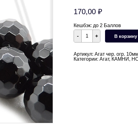
170,00
₽
Кешбэк:
до 2 Баллов
Количество
-
+
В корзину
товара
Агат
черный
круглый
Артикул:
Агат чер. огр. 10м
глянцевый
Категории:
Агат
,
КАМНИ
,
Н
огранка
10
мм
1/2
нити