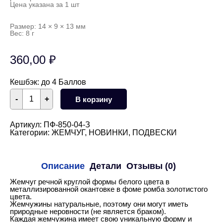
Цена указана за 1 шт
Размер: 14 × 9 × 13 мм
Вес: 8 г
360,00
₽
Кешбэк:
до 4 Баллов
Количество
-
+
В корзину
товара
Жемчуг
речной
1
Артикул:
ПФ-850-04-З
шт
Категории:
ЖЕМЧУГ
,
НОВИНКИ
,
ПОДВЕСКИ
23х14
мм
(золото)
Описание
Детали
Отзывы (0)
Жемчуг речной круглой формы белого цвета в
металлизированной окантовке в фоме ромба золотистого
цвета.
Жемчужины натуральные, поэтому они могут иметь
природные неровности (не является браком).
Каждая жемчужина имеет свою уникальную форму и