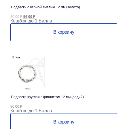
Подвески с черной эмалью 12 мм (золото)
Первоначальная
Текущая
80,00
₽
56,00
₽
цена
цена:
Кешбэк:
до 1 Балла
составляла
56,00 ₽.
80,00 ₽.
В корзину
Подвеска круглая с фианитом 12 мм (родий)
90,00
₽
Кешбэк:
до 1 Балла
В корзину