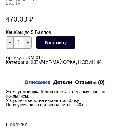
Вес: 16 г
470,00
₽
Кешбэк:
до 5 Баллов
Количество
-
+
В корзину
товара
Жемчуг
майорка
белый
Артикул:
ЖМ-017
17х6
Категории:
ЖЕМЧУГ-МАЙОРКА
,
НОВИНКИ
мм
0,5
нити
Описание
Детали
Отзывы (0)
Жемчуг майорка белого цвета с перламутровым
покрытием.
У бусин отверстие находятся сбоку
Цена указана за половину нити — 36 шт
Похожие