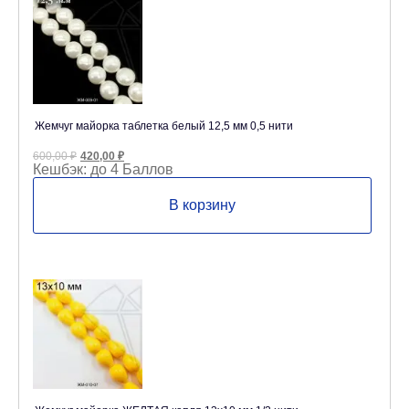
Жемчуг майорка таблетка белый 12,5 мм 0,5 нити
Первоначальная
Текущая
600,00
₽
420,00
₽
цена
цена:
Кешбэк:
до 4 Баллов
составляла
420,00 ₽.
600,00 ₽.
В корзину