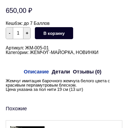
650,00
₽
Кешбэк:
до 7 Баллов
Количество
-
+
В корзину
товара
Жемчуг
имитация
барочный
Артикул:
ЖМ-005-01
белый
Категории:
ЖЕМЧУГ-МАЙОРКА
,
НОВИНКИ
15х11
мм
1/2
нити
Описание
Детали
Отзывы (0)
Жемчуг имитация барочного жемчуга белого цвета с
красивым перламутровым блеском.
Цена указана за пол нити 19 см (13 шт)
Похожие