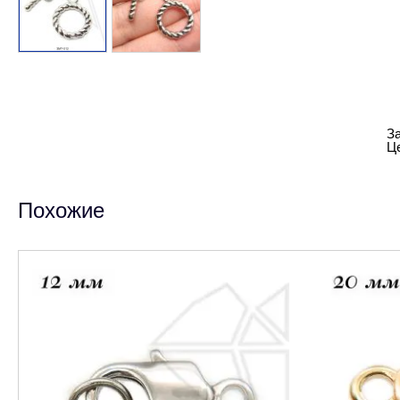
За
Це
Похожие