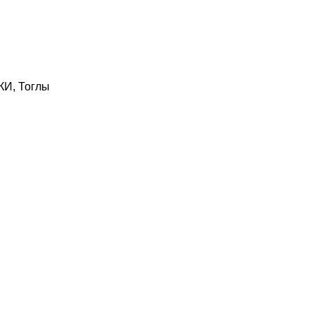
КИ
,
Тоглы