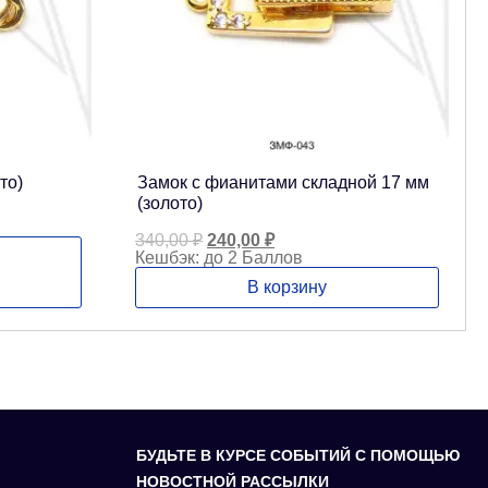
то)
Замок с фианитами складной 17 мм
(золото)
Первоначальная
Текущая
340,00
₽
240,00
₽
цена
цена:
Кешбэк:
до 2 Баллов
составляла
240,00 ₽.
В корзину
340,00 ₽.
БУДЬТЕ В КУРСЕ СОБЫТИЙ С ПОМОЩЬЮ
НОВОСТНОЙ РАССЫЛКИ