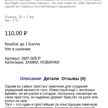
выглядят настолько изящно, что уже сами по себе являются
одним из главных составляющих украшения.
Размер: 25 × 7 мм
Вес: 1,5 г
110,00
₽
Кешбэк:
до 1 Балла
Нет в наличии
Артикул:
ЗМТ-005-Р
Категории:
ЗАМКИ
,
НОВИНКИ
Описание
Детали
Отзывы (0)
Одним из самых простых замочков для создания
украшений является тогл. Известный ещё с античных
времён, он актуален и сегодня, поскольку, несмотря на
свою простоту, он надёжно держит браслет на руке или
колье на шее.
Тогл – это один и простейших по конструкции замочков
для застёгивания бижутерии. Состоит из двух частей: