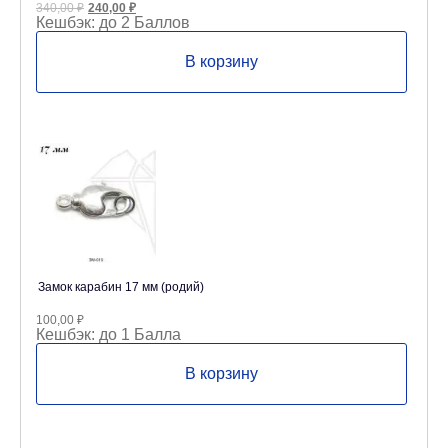
Первоначальная
Текущая
340,00
₽
240,00
₽
цена
цена:
Кешбэк:
до 2 Баллов
составляла
240,00 ₽.
340,00 ₽.
В корзину
Замок карабин 17 мм (родий)
100,00
₽
Кешбэк:
до 1 Балла
В корзину