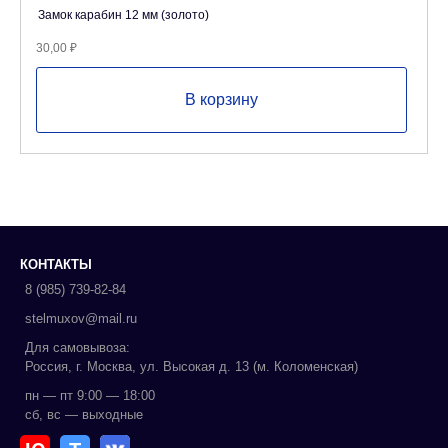
Замок карабин 12 мм (золото)
30,00
₽
В корзину
КОНТАКТЫ
8 (985) 739-82-84
stelmuxov@mail.ru
Для самовывоза:
Россия, г. Москва, ул. Высокая д. 13 (м. Коломенская)
пн — пт 9:00 — 18:00
сб, вс — выходные