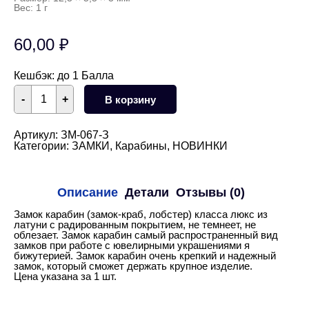
Вес: 1 г
60,00
₽
Кешбэк:
до 1 Балла
Количество
-
+
В корзину
товара
Замок
карабин
12
Артикул:
ЗМ-067-З
мм
Категории:
ЗАМКИ
,
Карабины
,
НОВИНКИ
(золото)
Описание
Детали
Отзывы (0)
Замок карабин (замок-краб, лобстер) класса люкс из
латуни с радированным покрытием, не темнеет, не
облезает. Замок карабин самый распространенный вид
замков при работе с ювелирными украшениями я
бижутерией. Замок карабин очень крепкий и надежный
замок, который сможет держать крупное изделие.
Цена указана за 1 шт.