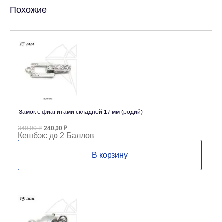
Похожие
Замок с фианитами складной 17 мм (родий)
Первоначальная
Текущая
340,00
₽
240,00
₽
цена
цена:
Кешбэк:
до 2 Баллов
составляла
240,00 ₽.
340,00 ₽.
В корзину