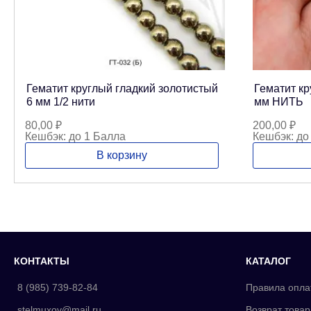
Гематит круглый гладкий золотистый
Гематит кр
6 мм 1/2 нити
мм НИТЬ
80,00
₽
200,00
₽
Кешбэк:
до 1 Балла
Кешбэк:
до
В корзину
КОНТАКТЫ
КАТАЛОГ
8 (985) 739-82-84
Правила опла
stelmuxov@mail.ru
Возврат товар