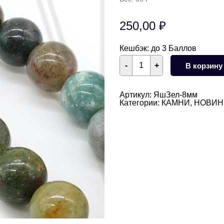
250,00
₽
Кешбэк:
до 3 Баллов
Количество
-
+
В корзину
товара
Яшма
зеленая
круглая
Артикул:
ЯшЗел-8мм
гладка
Категории:
КАМНИ
,
НОВИН
глянцевая
8
мм
НИТЬ