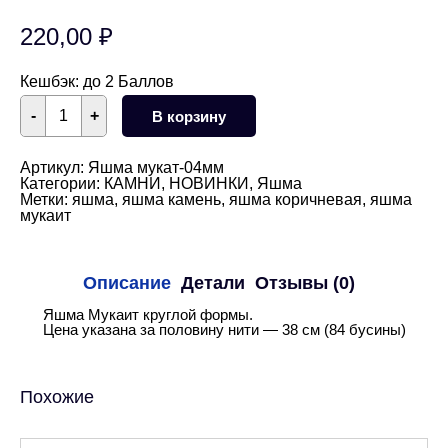
220,00
₽
Кешбэк:
до 2 Баллов
Количество
-
+
В корзину
товара
Яшма
Мукаит
круглая
Артикул:
Яшма мукат-04мм
гладкая
Категории:
КАМНИ
,
НОВИНКИ
,
Яшма
4
Метки:
яшма
,
яшма камень
,
яшма коричневая
,
яшма
мм
мукаит
НИТЬ
Описание
Детали
Отзывы (0)
Яшма Мукаит круглой формы.
Цена указана за половину нити — 38 см (84 бусины)
Похожие