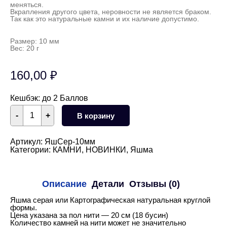
меняться.
Вкрапления другого цвета, неровности не является браком.
Так как это натуральные камни и их наличие допустимо.
Размер: 10 мм
Вес: 20 г
160,00
₽
Кешбэк:
до 2 Баллов
Количество
-
+
В корзину
товара
Яшма
серая
Картографическая
Артикул:
ЯшСер-10мм
круглая
Категории:
КАМНИ
,
НОВИНКИ
,
Яшма
гладкая
глянцевая
10
мм
Описание
Детали
Отзывы (0)
1/2
нити
Яшма серая или Картографическая натуральная круглой
формы.
Цена указана за пол нити — 20 см (18 бусин)
Количество камней на нити может не значительно