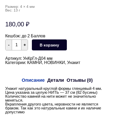
Размер: 4 × 4 мм
Вес: 13 г
180,00
₽
Кешбэк:
до 2 Баллов
Количество
-
+
В корзину
товара
Унакит
круглый
гладкий
Артикул:
УнКрГл-Д04 мм
4
Категории:
КАМНИ
,
НОВИНКИ
,
Унакит
мм
НИТЬ
Описание
Детали
Отзывы (0)
Унакит натуральный круглой формы глянцевый 4 мм.
Цена указана за целую НИТЬ — 37 см (82 бусины)
Количество камней на нити может не значительно
меняться.
Вкрапления другого цвета, неровности не является
браком. Так как это натуральные камни и их наличие
допустимо