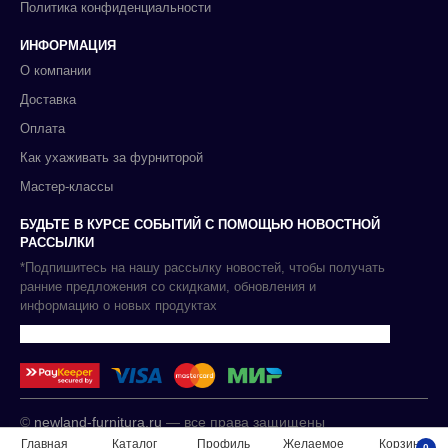
Политика конфиденциальности
ИНФОРМАЦИЯ
О компании
Доставка
Оплата
Как ухаживать за фурниторой
Мастер-классы
БУДЬТЕ В КУРСЕ СОБЫТИЙ С ПОМОЩЬЮ НОВОСТНОЙ
РАССЫЛКИ
*Подпишитесь на нашу рассылку новостей, чтобы получать
ранние предложения со скидками, обновления и
информацию о новых продуктах
©
newland-furnitura.ru
— все права защищены
Главная
Каталог
Профиль
Желаемое
Корзина
0