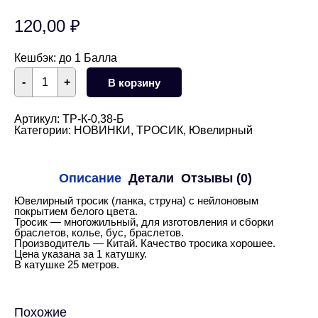
120,00
₽
Кешбэк:
до 1 Балла
Количество
-
+
В корзину
товара
Тросик
ювелирный
0,38
Артикул:
ТР-К-0,38-Б
мм,
Категории:
НОВИНКИ
,
ТРОСИК
,
Ювелирный
25м
(белый)
Описание
Детали
Отзывы (0)
Ювелирный тросик (ланка, струна) с нейлоновым
покрытием белого цвета.
Тросик — многожильный, для изготовления и сборки
браслетов, колье, бус, браслетов.
Производитель — Китай. Качество тросика хорошее.
Цена указана за 1 катушку.
В катушке 25 метров.
Похожие