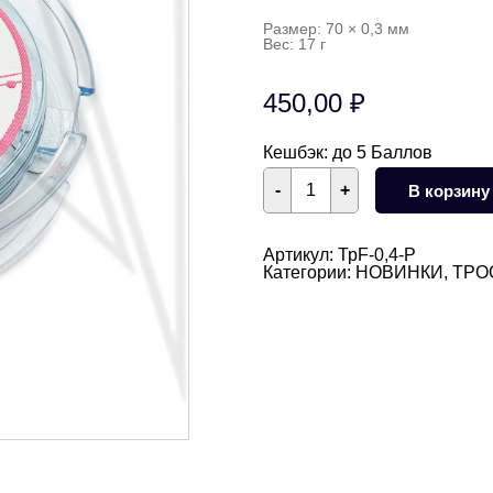
Размер: 70 × 0,3 мм
Вес: 17 г
450,00
₽
Кешбэк:
до 5 Баллов
Количество
-
+
В корзину
товара
Тросик
FLEXY
7
Артикул:
ТрF-0,4-Р
-
Категории:
НОВИНКИ
,
ТРО
Sakulux
-
0,4
мм
(серебро)
катушка