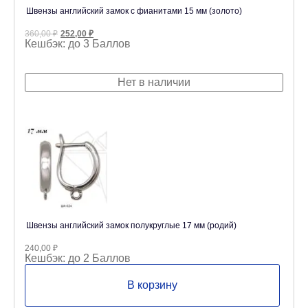
Швензы английский замок с фианитами 15 мм (золото)
Первоначальная
Текущая
360,00
₽
252,00
₽
цена
цена:
Кешбэк:
до 3 Баллов
составляла
252,00 ₽.
360,00 ₽.
Нет в наличии
Швензы английский замок полукруглые 17 мм (родий)
240,00
₽
Кешбэк:
до 2 Баллов
В корзину