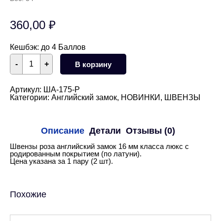
360,00
₽
Кешбэк:
до 4 Баллов
Количество
-
+
В корзину
товара
Швензы
роза
английский
Артикул:
ША-175-Р
замок
Категории:
Английский замок
,
НОВИНКИ
,
ШВЕНЗЫ
16
мм
(родий)
Описание
Детали
Отзывы (0)
Швензы роза английский замок 16 мм класса люкс с
родированным покрытием (по латуни).
Цена указана за 1 пару (2 шт).
Похожие