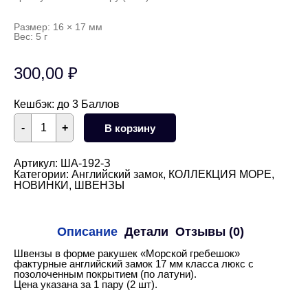
Размер: 16 × 17 мм
Вес: 5 г
300,00
₽
Кешбэк:
до 3 Баллов
Количество
-
+
В корзину
товара
Швензы
"Морские
гребешки"
Артикул:
ША-192-З
фактурные
Категории:
Английский замок
,
КОЛЛЕКЦИЯ МОРЕ
,
английский
НОВИНКИ
,
ШВЕНЗЫ
замок
17
мм
(золото)
Описание
Детали
Отзывы (0)
Швензы в форме ракушек «Морской гребешок»
фактурные английский замок 17 мм класса люкс с
позолоченным покрытием (по латуни).
Цена указана за 1 пару (2 шт).