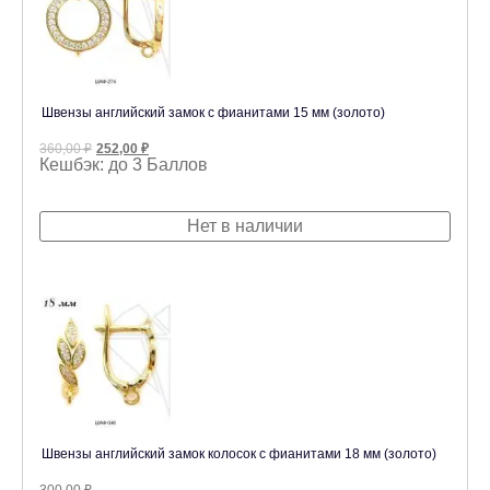
Швензы английский замок с фианитами 15 мм (золото)
Первоначальная
Текущая
360,00
₽
252,00
₽
цена
цена:
Кешбэк:
до 3 Баллов
составляла
252,00 ₽.
360,00 ₽.
Нет в наличии
Швензы английский замок колосок с фианитами 18 мм (золото)