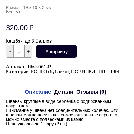
Размер: 19 × 19 × 3 мм
Вес: 5 г
320,00
₽
Кешбэк:
до 3 Баллов
Количество
-
+
В корзину
товара
Швензы
конго
сердечко
Артикул:
ШКФ-061-Р
20
Категории:
КОНГО (бублики)
,
НОВИНКИ
,
ШВЕНЗЫ
мм
(родий)
Описание
Детали
Отзывы (0)
Швензы круглые в виде сердечка с родированным
покрытием.
! Внимание у швенз нет соединительных колечек. Эти
швензы можно носить как самостоятельные серьги, а
можно вместе с подвесками из камня.
Цена указана за 1 пару (2 шт).