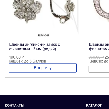
Швензы английский замок с
Швензы ан
фианитами 13 мм (родий)
фианитами
Пе
490,00
₽
360,00
₽
25
це
Кешбэк:
до 5 Баллов
Кешбэк:
до
со
В корзину
36
КОНТАКТЫ
КАТАЛОГ