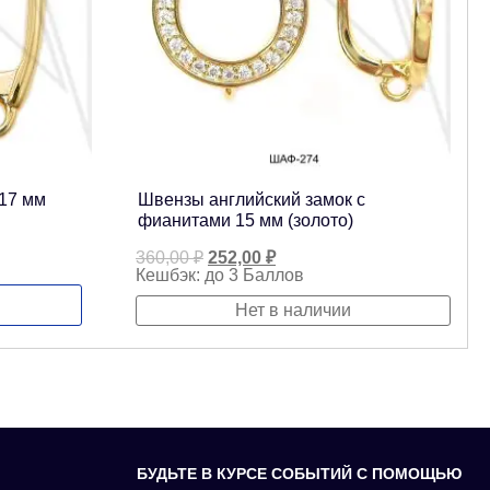
17 мм
Швензы английский замок с
фианитами 15 мм (золото)
Первоначальная
Текущая
360,00
₽
252,00
₽
цена
цена:
Кешбэк:
до 3 Баллов
составляла
252,00 ₽.
360,00 ₽.
Нет в наличии
БУДЬТЕ В КУРСЕ СОБЫТИЙ С ПОМОЩЬЮ