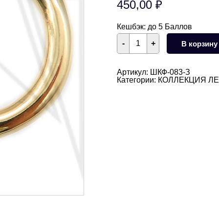
450,00
₽
Кешбэк:
до 5 Баллов
Количество
-
+
В корзину
товара
Швензы
конго
тонкие
Артикул:
ШКФ-083-З
20
Категории:
КОЛЛЕКЦИЯ Л
мм
(золото)