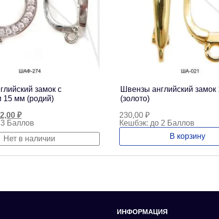
глийский замок с
Швензы английский замок 
 15 мм (родий)
(золото)
рвоначальная
Текущая
2,00
₽
230,00
₽
на
цена:
 3 Баллов
Кешбэк:
до 2 Баллов
ставляла
252,00 ₽.
В корзину
0,00 ₽.
Нет в наличии
ИНФОРМАЦИЯ