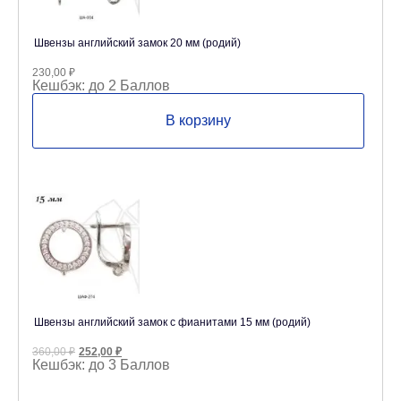
Швензы английский замок 20 мм (родий)
230,00
₽
Кешбэк:
до 2 Баллов
В корзину
Швензы английский замок с фианитами 15 мм (родий)
Первоначальная
Текущая
360,00
₽
252,00
₽
цена
цена:
Кешбэк:
до 3 Баллов
составляла
252,00 ₽.
360,00 ₽.