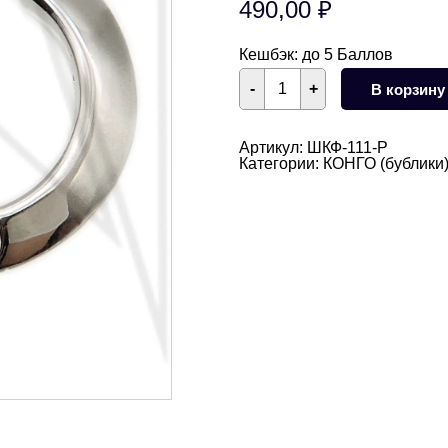
490,00
₽
Кешбэк:
до 5 Баллов
Количество
-
+
В корзину
товара
Швензы
конго
гладкие
Артикул:
ШКФ-111-Р
18,5
Категории:
КОНГО (бублики
мм
(родий)