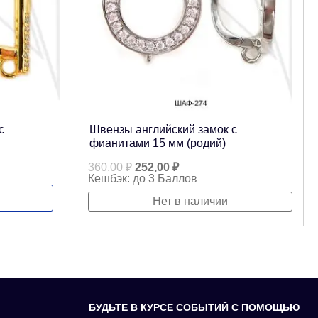
с
Швензы английский замок с
фианитами 15 мм (родий)
Первоначальная
Текущая
360,00
₽
252,00
₽
цена
цена:
Кешбэк:
до 3 Баллов
составляла
252,00 ₽.
360,00 ₽.
Нет в наличии
БУДЬТЕ В КУРСЕ СОБЫТИЙ С ПОМОЩЬЮ