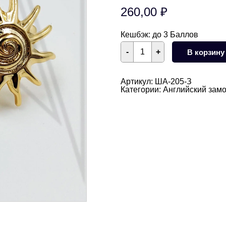
260,00
₽
Кешбэк:
до 3 Баллов
Количество
-
+
В корзину
товара
Швензы
английский
замок
Артикул:
ША-205-З
Солнце
Категории:
Английский замо
17
мм
(золото)